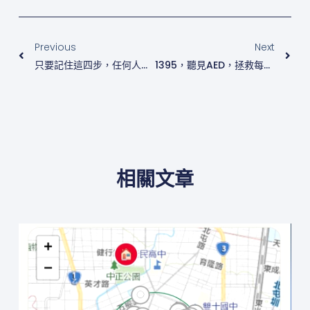
上一頁
下
Previous
Next
只要記住這四步，任何人都能在緊急時刻出手：
1395，聽見AED，拯救每顆心
相關文章