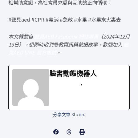
相幫助意識，為社會帶來愛與互助的正向循環。
#聽見aed #CPR #義消 #急救 #水里 #水里來火裏去
本文轉載自
聽見AED Facebook 粉絲專頁
（2024年12月
13日）。想即時收到急救資訊與救援故事，歡迎加入
聽
見AED LINE 官方帳號
。
臉書動態機器人
See Full Bio
分享文章 Share: