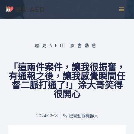
跳
MAI
至
MEN
主
要
內
容
聽見AED 臉書動態
「這兩件案件，讓我很振奮，
有通報之後，讓我感覺瞬間任
督二脈打通了!」涂大哥笑得
很開心
2024-12-13
By
臉書動態機器人