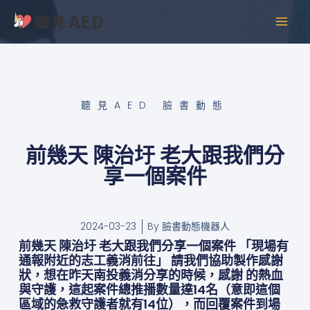
跳
MAI
至
MEN
主
要
內
容
聽見AED 臉書動態
前幾天 陳治圩 老大跟我們分
享一個案件
2024-03-23
By
臉書動態機器人
前幾天 陳治圩 老大跟我們分享一個案件 「現場有
通報附近的志工義消前往」 請我們協助製作感謝
狀，想在昨天南投義消分享的時候，感謝 的熱血
與守護，這起案件總推播數量達14名（意即這個
區域的急救守護者就有14位），而回覆案件到場