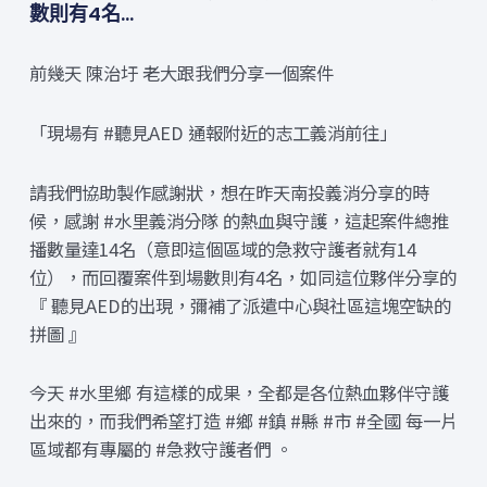
數則有4名…
前幾天 陳治圩 老大跟我們分享一個案件
「現場有 #聽見AED 通報附近的志工義消前往」
請我們協助製作感謝狀，想在昨天南投義消分享的時
候，感謝 #水里義消分隊 的熱血與守護，這起案件總推
播數量達14名（意即這個區域的急救守護者就有14
位），而回覆案件到場數則有4名，如同這位夥伴分享的
『 聽見AED的出現，彌補了派遣中心與社區這塊空缺的
拼圖 』
今天 #水里鄉 有這樣的成果，全都是各位熱血夥伴守護
出來的，而我們希望打造 #鄉 #鎮 #縣 #市 #全國 每一片
區域都有專屬的 #急救守護者們 。