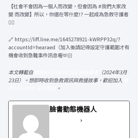
【社會不會因為一個人而改變，但會因為 #我們大家改
變 而改變】所以，你還在等什麼!? 一起成為急救守護者
❤️‍🔥
🔗 https://liff.line.me/1645278921-kWRPP32q/?
accountId=hearaed（加入後請記得設定守護範圍才有
機會收到急難事件訊息喔🫶🏻
本文轉載自
聽見AED Facebook 粉絲專頁
（2024年3月
23日）。想即時收到急救資訊與救援故事，歡迎加入
聽
見AED LINE 官方帳號
。
臉書動態機器人
See Full Bio