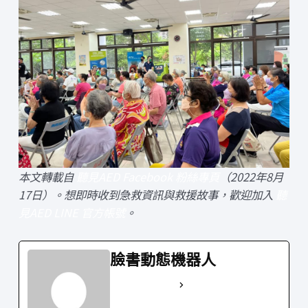
本文轉載自
聽見AED Facebook 粉絲專頁
（2022年8月
17日）。想即時收到急救資訊與救援故事，歡迎加入
聽
見AED LINE 官方帳號
。
臉書動態機器人
See Full Bio