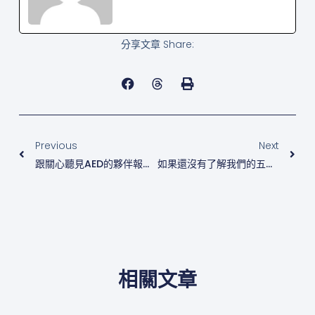
分享文章 Share:
上一頁
下
Previous
Next
跟關心聽見AED的夥伴報告一下近況
如果還沒有了解我們的五年社區養成計畫的夥伴~這邊幫大家彙整一個詳細的懶人包啦!
相關文章