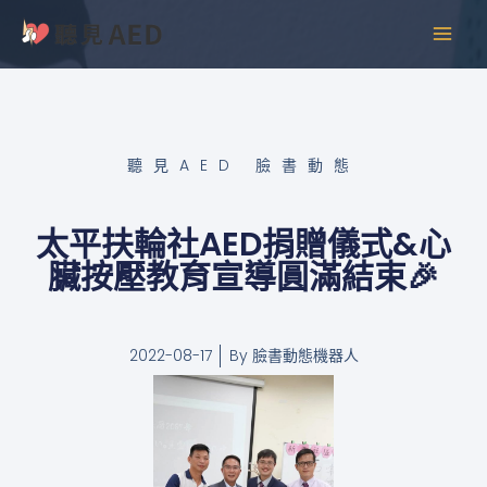
跳
MAI
至
MEN
主
要
內
容
聽見AED 臉書動態
太平扶輪社AED捐贈儀式&心
臟按壓教育宣導圓滿結束🎉
2022-08-17
By
臉書動態機器人