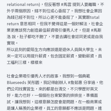
relational return)，但反著想 #馬雲 提到人要離職，不
外乎兩個原因，錢不到位或心委屈了。我想社會企業因
為錢已經不到位，所以心更不能委屈了，其實跟total
return 意思相同，但我不覺得這是一個好解法，社會企
業更應該努力創造最佳薪資吸引優秀人才，但是 #馬斯
洛 說，肚子都吃不飽了，不要去講社會認同更或是自我
實現。
所以此刻的愛陌生方向應該還是退休人員與大學生，未
來一定可以用提升薪資，包含固定薪資，變動薪資，員
工福利三樣，樣樣來
社會企業吸引優秀人才的故事，我想到一個典範
Blueseeds 芙彤園，我記得創辦人 #詹茹惠 分享過，他
們公司找實習生，來的都是台清交，不只學歷好英文
好，能力也好，一個個在台東緊張的排排坐，準備面
試，讓我想到，這樣意願怎麼會是問題，在一般商業或
是讓人稱羨的企業裡，員工的意願都不應該是問題，連