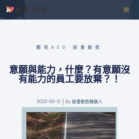
跳
MAI
至
MEN
主
要
內
容
聽見AED 臉書動態
意願與能力，什麼？有意願沒
有能力的員工要放棄？！
2023-05-12
By
臉書動態機器人