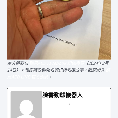
本文轉載自
聽見AED Facebook 粉絲專頁
（2024年3月
14日）。想即時收到急救資訊與救援故事，歡迎加入
聽
見AED LINE 官方帳號
。
臉書動態機器人
See Full Bio