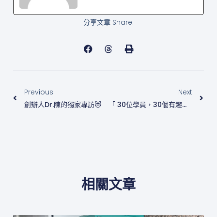
分享文章 Share:
上一頁
下
Previous
Next
創辦人Dr.陳的獨家專訪😻
「 30位學員，30個有趣的靈魂 」
相關文章