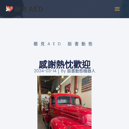
跳
MAI
至
MEN
主
要
內
容
聽見AED 臉書動態
感謝熱忱歡迎
2024-03-14
By
臉書動態機器人