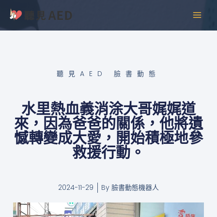
跳
MAI
至
MEN
主
要
內
容
聽見AED 臉書動態
水里熱血義消涂大哥娓娓道
來，因為爸爸的關係，他將遺
憾轉變成大愛，開始積極地參
救援行動。
2024-11-29
By
臉書動態機器人