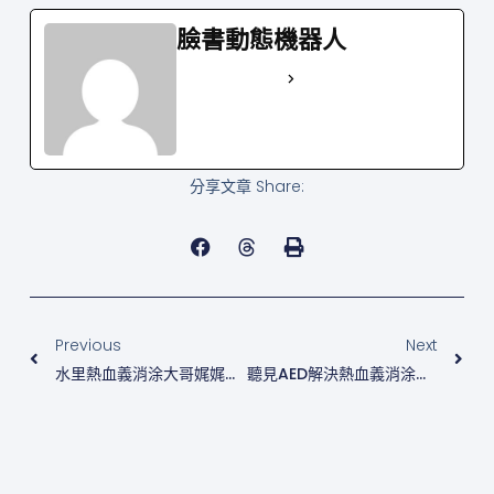
臉書動態機器人
See Full Bio
分享文章 Share:
上一頁
下
Previous
Next
水里熱血義消涂大哥娓娓道來，因為爸爸的關係，他將遺憾轉變成大愛，開始積極地參救援行動。
聽見AED解決熱血義消涂大哥收不到急救訊息的困擾，