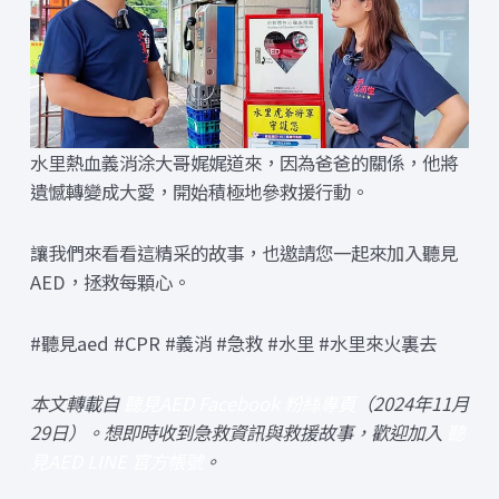
水里熱血義消涂大哥娓娓道來，因為爸爸的關係，他將
遺憾轉變成大愛，開始積極地參救援行動。
讓我們來看看這精采的故事，也邀請您一起來加入聽見
AED，拯救每顆心。
#聽見aed #CPR #義消 #急救 #水里 #水里來火裏去
本文轉載自
聽見AED Facebook 粉絲專頁
（2024年11月
29日）。想即時收到急救資訊與救援故事，歡迎加入
聽
見AED LINE 官方帳號
。