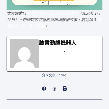
本文轉載自
聽見AED Facebook 粉絲專頁
（2026年1月
12日）。想即時收到急救資訊與救援故事，歡迎加入
聽
見AED LINE 官方帳號
。
臉書動態機器人
See Full Bio
分享文章 Share:
上一頁
下