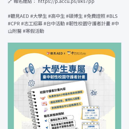
🔗 報名連結： https://p.accu.ps/8ks7pp
#聽見AED #大學生 #高中生 #碩博生 #免費證照 #BLS
#CPR #志工招募 #台中活動 #韌性校園守護者計畫 #中
山附醫 #寒假活動