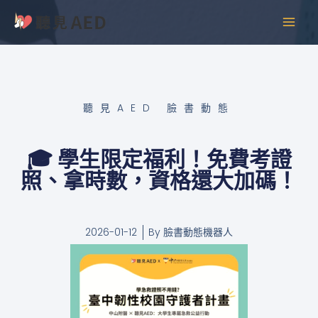
跳
MAI
至
MEN
主
要
內
容
聽見AED 臉書動態
🎓 學生限定福利！免費考證
照、拿時數，資格還大加碼！
2026-01-12
By
臉書動態機器人