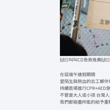
🙌🏻叫叫CD急救推廣🙌🏻
在這端午連假期間
愛陌生與熱血的志工夥伴
持續跑場進行CPR+AED
不管是大人或小孩 台灣
我們都極盡所能的給予重點知