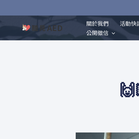
跳
至
主
關於我們
活動快
要
公開徵信
內
容
