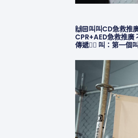
🙌🏻叫叫CD急救
CPR+AED急救推
傳遞❤️‍🔥 叫：第