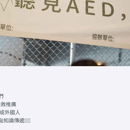
們
急救推廣
人或外國人
識傳遞❤️‍🔥