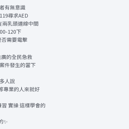
患者有無意識
19尋求AED
置在兩乳頭連線中間
0-120下
是否需要電擊
推廣的全民急救
倒案件發生的當下
很多人說
等專業的人來就好
練習 實操 這樣學會的
的✨