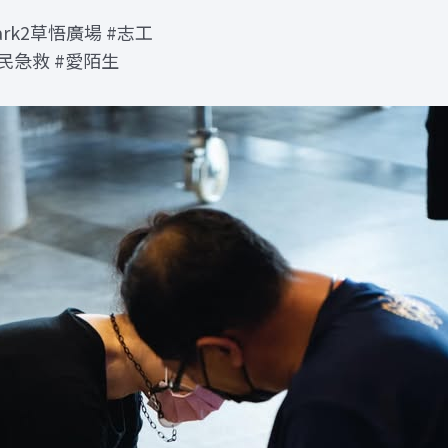
ark2草悟廣場 #志工
全民急救 #愛陌生