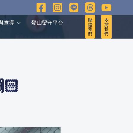
聯
支
與宣導
登山留守平台
絡
持
我
我
們
們
🏻