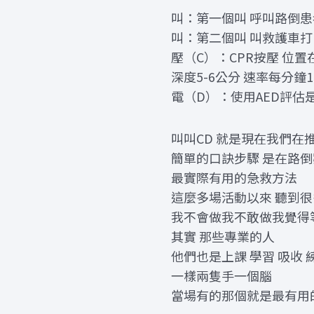
叫：第一個叫 呼叫路倒
叫：第二個叫 叫救護車打1
壓（C）：CPR按壓 位
深度5-6公分 速率每分鐘10
電（D）：使用AED評估
叫叫CD 就是現在我們在
簡單的口訣步驟 是在路
最實際有用的急救方法
這麼多場活動以來 聽到
我不會做我不敢做我覺得
其實 那些專業的人
他們也是上課 學習 吸收 
一樣兩隻手一個腦
當場有的那個就是最有用