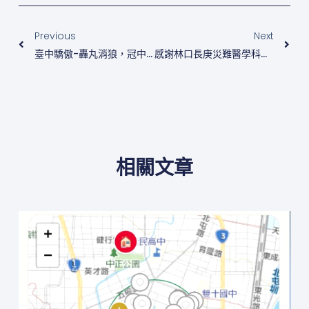
上一頁
下
Previous
Next
臺中驕傲-轟丸消狼，冠中冠
感謝林口長庚災難醫學科主任Huang Chien Hsiung
相關文章