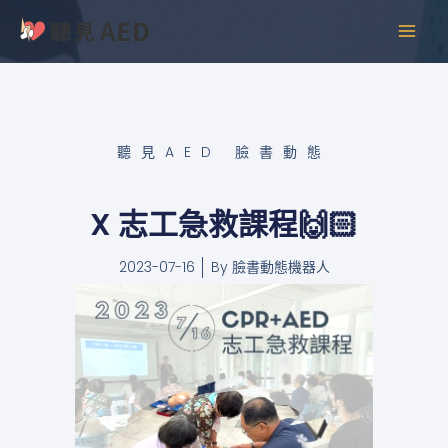
跳
MAI
至
MEN
主
要
內
容
聽見AED 臉書動態
X 志工急救課程🙌🏻
2023-07-16
By
臉書動態機器人