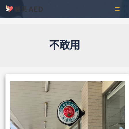
跳
彙
MAI
至
整
MEN
主
要
內
容
不敢用