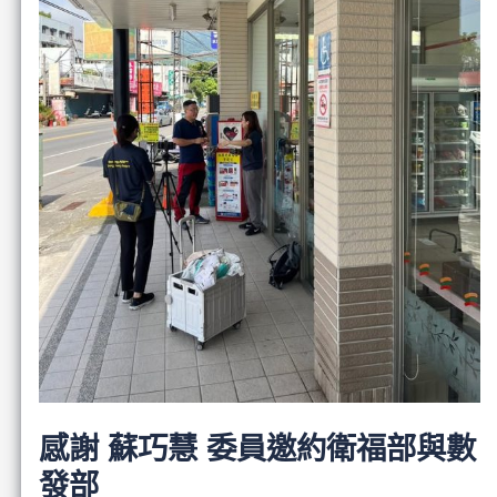
感謝 蘇巧慧 委員邀約衛福部與數
發部