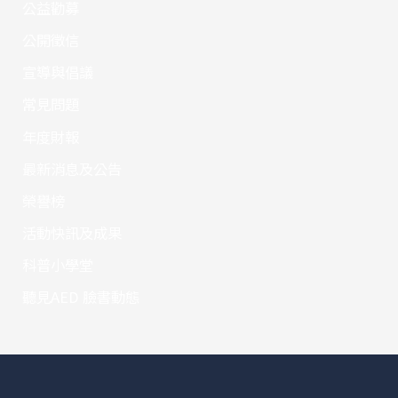
公益勸募
公開徵信
宣導與倡議
常見問題
年度財報
最新消息及公告
榮譽榜
活動快訊及成果
科普小學堂
聽見AED 臉書動態