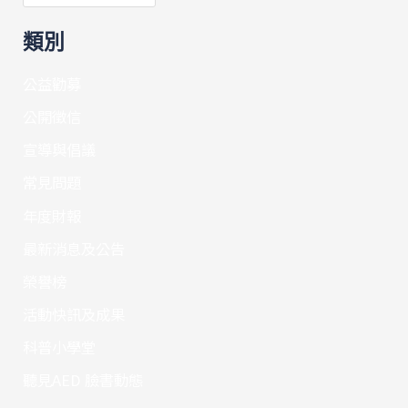
類別
公益勸募
公開徵信
宣導與倡議
常見問題
年度財報
最新消息及公告
榮譽榜
活動快訊及成果
科普小學堂
聽見AED 臉書動態