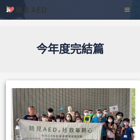
跳
彙
MAI
至
整
MEN
主
要
內
容
今年度完結篇