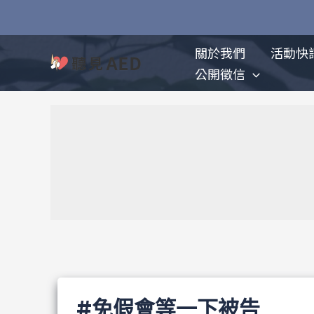
跳
至
主
關於我們
活動快
要
公開徵信
內
容
#免假會等一下被告