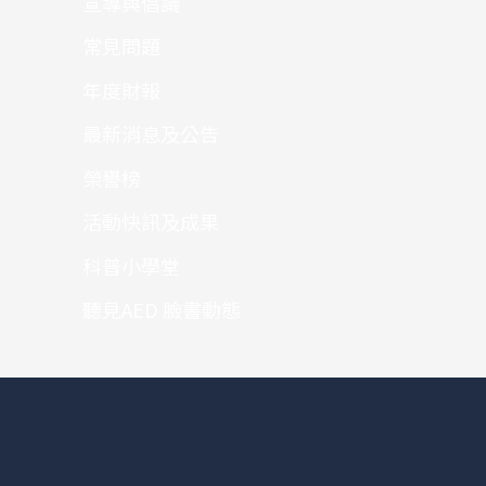
宣導與倡議
常見問題
年度財報
最新消息及公告
榮譽榜
活動快訊及成果
科普小學堂
聽見AED 臉書動態