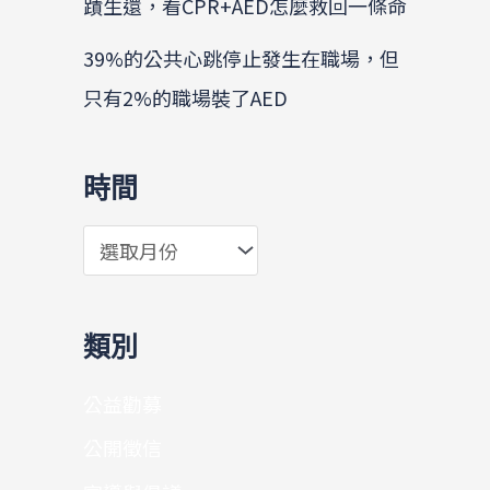
蹟生還，看CPR+AED怎麼救回一條命
39%的公共心跳停止發生在職場，但
只有2%的職場裝了AED
時間
類別
公益勸募
公開徵信