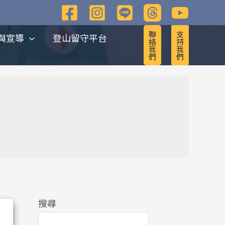
彙
整
聯
支
與宣導
登山留守平台
絡
持
我
我
們
們
搜尋