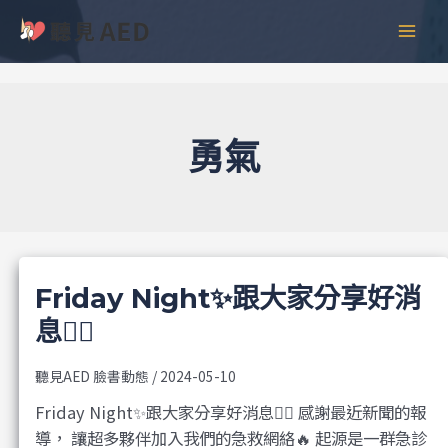
跳
彙
MAI
至
整
MEN
主
要
內
容
勇氣
Friday Night✨跟大家分享好消
息❤️‍🔥
聽見AED 臉書動態
/
2024-05-10
Friday Night✨跟大家分享好消息❤️‍🔥 感謝最近新聞的報
導， 讓超多夥伴加入我們的急救網絡🔥 起源是一群急診