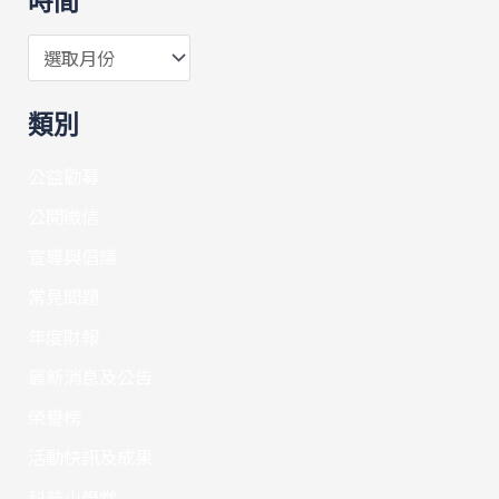
時間
類別
公益勸募
公開徵信
宣導與倡議
常見問題
年度財報
最新消息及公告
榮譽榜
活動快訊及成果
科普小學堂