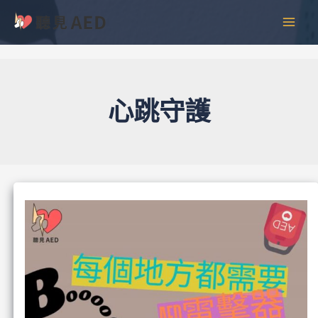
跳
彙
MAI
至
整
MEN
主
要
內
容
心跳守護