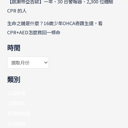
【感謝帝亞吉歐】一年、30 台警報器、2,300 位體驗
CPR 的人
生命之鏈是什麼？16歲少年OHCA奇蹟生還，看
CPR+AED怎麼救回一條命
時間
類別
公益勸募
公開徵信
宣導與倡議
常見問題