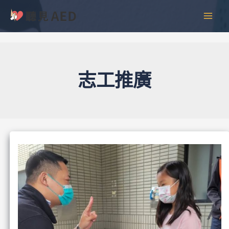
跳
彙
MAI
至
整
MEN
主
要
內
容
志工推廣