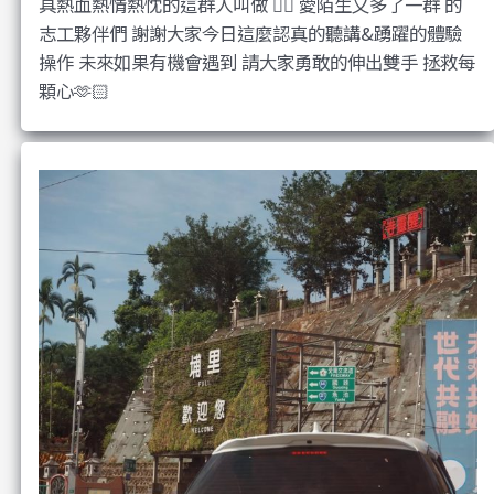
具熱血熱情熱忱的這群人叫做 ❤️‍🔥 愛陌生又多了一群 的
志工夥伴們 謝謝大家今日這麼認真的聽講&踴躍的體驗
操作 未來如果有機會遇到 請大家勇敢的伸出雙手 拯救每
顆心🫶🏻