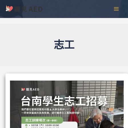
跳
文
彙
MAI
至
章
整
MEN
主
分
要
頁
內
容
志工