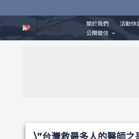
跳
至
主
關於我們
活動快
要
公開徵信
內
容
\”台灣救最多人的醫師之爭?