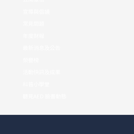
宣導與倡議
常見問題
年度財報
最新消息及公告
榮譽榜
活動快訊及成果
科普小學堂
聽見AED 臉書動態