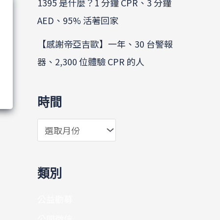
1395 是什麼？1 分鐘 CPR、3 分鐘
AED、95% 活著回家
【感謝帝亞吉歐】一年、30 台警報
器、2,300 位體驗 CPR 的人
時間
類別
公益勸募
公開徵信