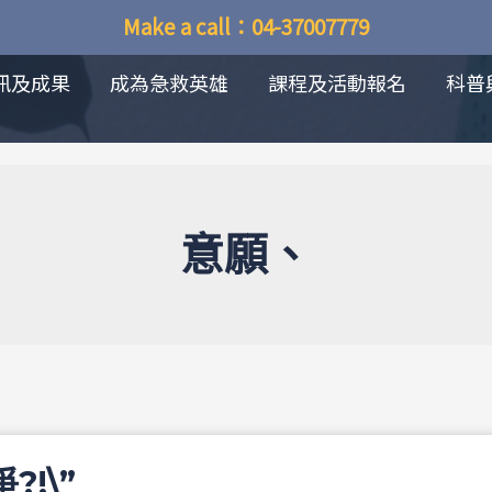
Make a call：04-37007779
訊及成果
成為急救英雄
課程及活動報名
科普
意願、
!\”