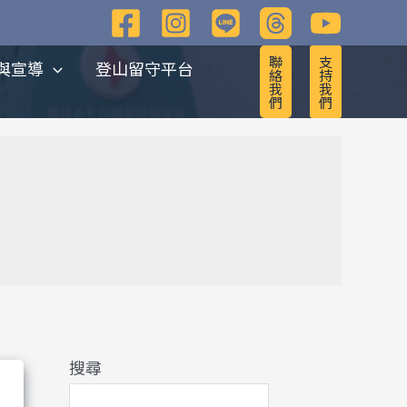
彙
整
聯
支
與宣導
登山留守平台
絡
持
我
我
們
們
搜尋