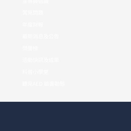
宣導與倡議
常見問題
年度財報
最新消息及公告
榮譽榜
活動快訊及成果
科普小學堂
聽見AED 臉書動態