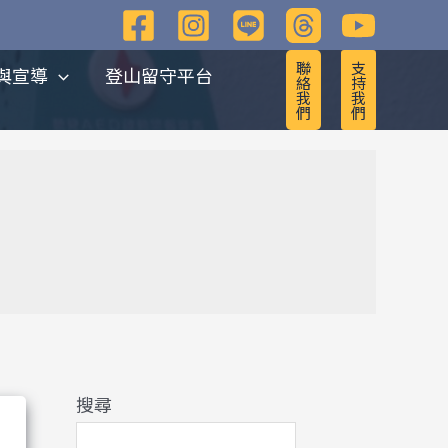
彙
整
聯
支
與宣導
登山留守平台
絡
持
我
我
們
們
搜尋