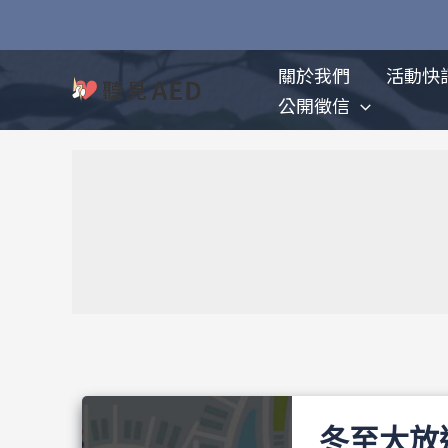
跳
至
主
關於我們
活動快
要
公開徵信
內
容
冬至大放