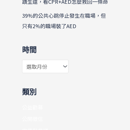
蹟生還，看CPR+AED怎麼救回一條命
39%的公共心跳停止發生在職場，但
只有2%的職場裝了AED
時間
類別
公益勸募
公開徵信