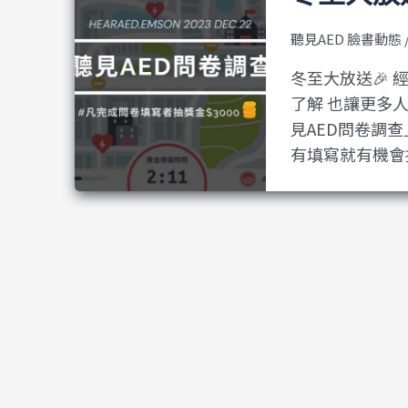
聽見AED 臉書動態
冬至大放送🎉
了解 也讓更多
見AED問卷調查
有填寫就有機會