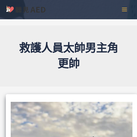
跳
彙
MAI
至
整
MEN
主
要
內
容
救護人員太帥男主角
更帥