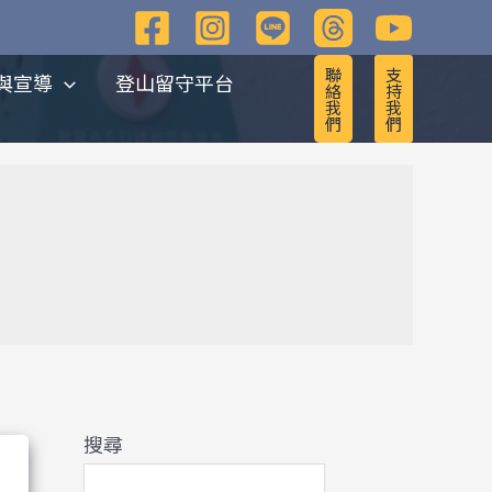
彙
整
聯
支
與宣導
登山留守平台
絡
持
我
我
們
們
搜尋