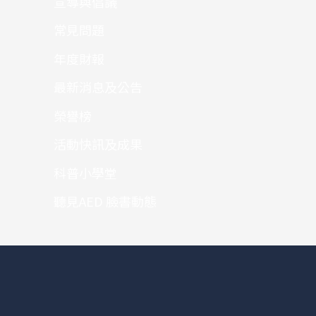
宣導與倡議
常見問題
年度財報
最新消息及公告
榮譽榜
活動快訊及成果
科普小學堂
聽見AED 臉書動態