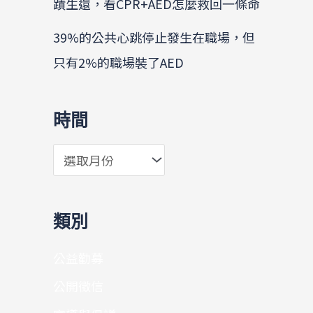
蹟生還，看CPR+AED怎麼救回一條命
39%的公共心跳停止發生在職場，但
只有2%的職場裝了AED
時間
類別
公益勸募
公開徵信