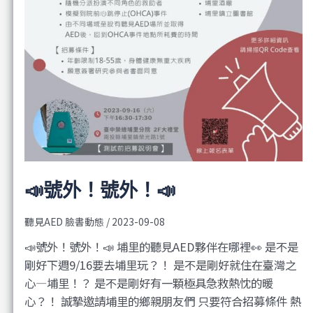
📣號外！號外！📣
聽見AED 臉書動態
/
2023-09-08
📣號外！號外！📣 埔里的聽見AED夥伴在哪裡👀 是不是
剛好下週9/16要去埔里玩？！ 是不是剛好就住在臺灣之
心—埔里！？ 是不是剛好有一顆極具急救熱忱的暖
心？！ 誠摯邀請埔里的鄉親朋友們 只要符合招募條件 熱