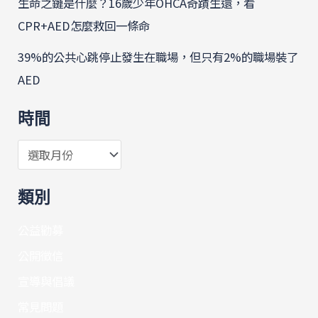
生命之鏈是什麼？16歲少年OHCA奇蹟生還，看
CPR+AED怎麼救回一條命
39%的公共心跳停止發生在職場，但只有2%的職場裝了
AED
時間
類別
公益勸募
公開徵信
宣導與倡議
常見問題