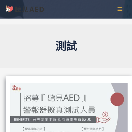
跳
彙
MAI
至
整
MEN
主
要
內
容
測試