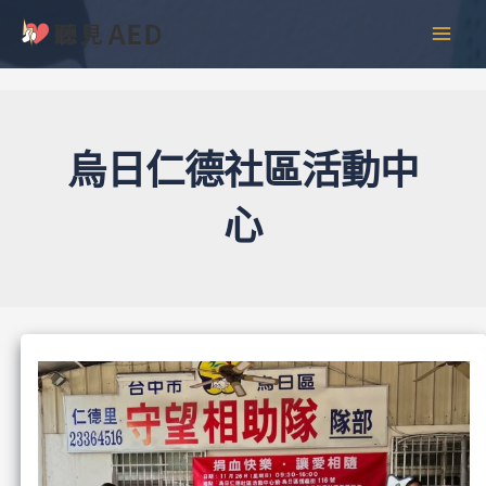
跳
彙
MAI
至
整
MEN
主
要
內
容
烏日仁德社區活動中
心