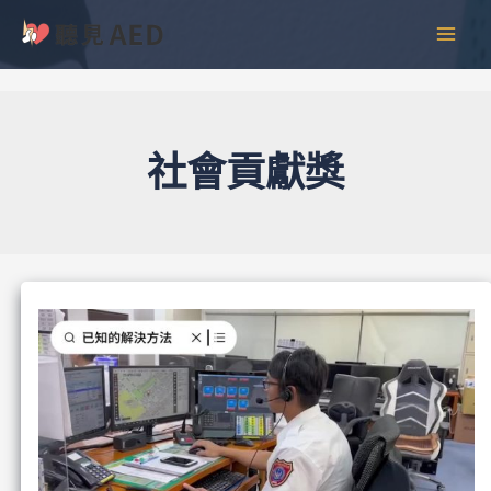
跳
彙
MAI
至
整
MEN
主
要
內
容
社會貢獻獎