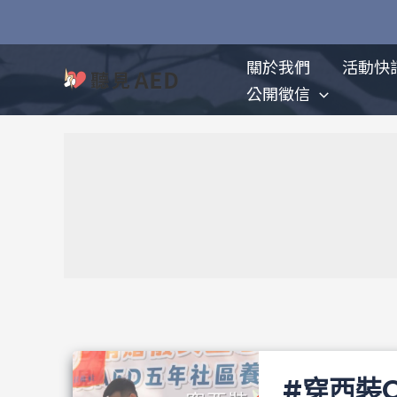
跳
至
主
關於我們
活動快
要
公開徵信
內
容
#穿西裝C