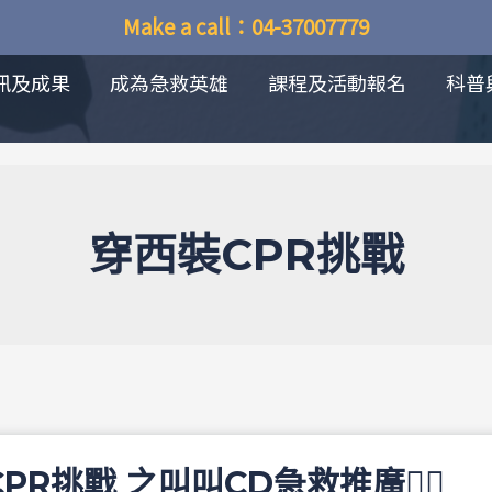
Make a call：04-37007779
訊及成果
成為急救英雄
課程及活動報名
科普
穿西裝CPR挑戰
PR挑戰 之叫叫CD急救推廣❤️‍🔥