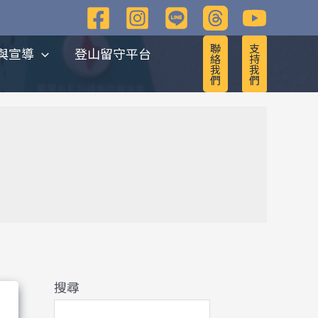
彙
整
聯
支
與宣導
登山留守平台
絡
持
我
我
們
們
搜尋