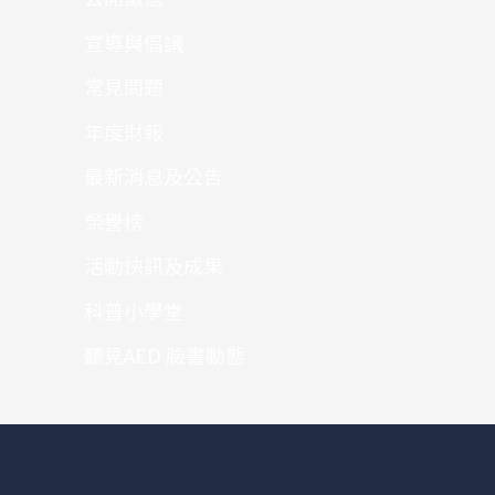
宣導與倡議
常見問題
年度財報
最新消息及公告
榮譽榜
活動快訊及成果
科普小學堂
聽見AED 臉書動態