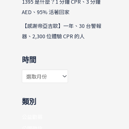
1395 是什麼？1 分鐘 CPR、3 分鐘
AED、95% 活著回家
【感謝帝亞吉歐】一年、30 台警報
器、2,300 位體驗 CPR 的人
時間
類別
公益勸募
公開徵信