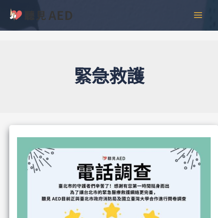
跳
彙
MAI
至
整
MEN
主
要
內
容
緊急救護