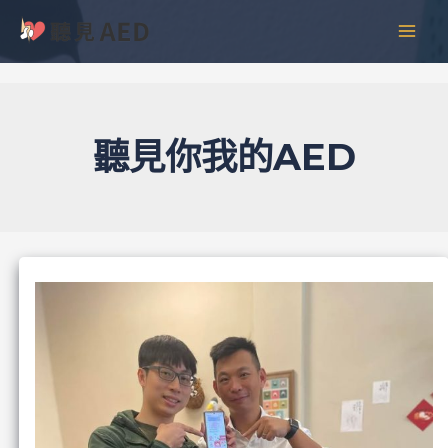
跳
彙
MAI
至
整
MEN
主
要
內
容
聽見你我的AED