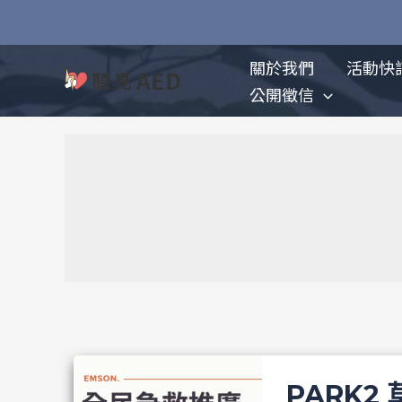
跳
至
主
關於我們
活動快
要
公開徵信
內
容
PARK2 