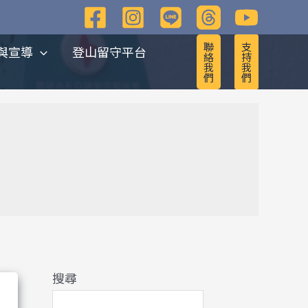
彙
整
聯
支
與宣導
登山留守平台
絡
持
我
我
們
們
搜尋