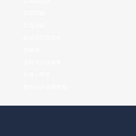
宣導與倡議
常見問題
年度財報
最新消息及公告
榮譽榜
活動快訊及成果
科普小學堂
聽見AED 臉書動態