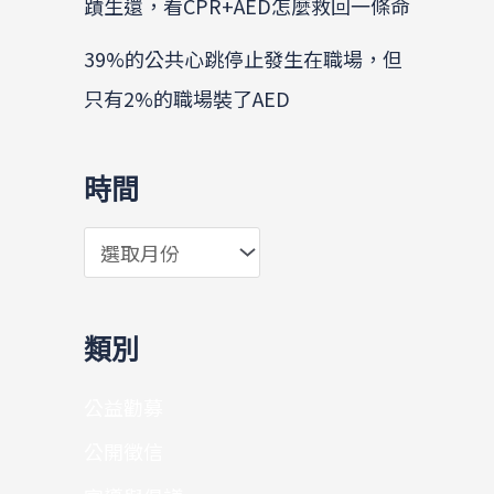
蹟生還，看CPR+AED怎麼救回一條命
39%的公共心跳停止發生在職場，但
只有2%的職場裝了AED
時間
類別
公益勸募
公開徵信