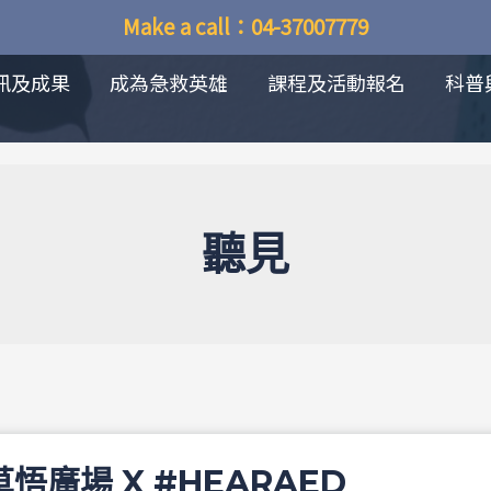
Make a call：04-37007779
訊及成果
成為急救英雄
課程及活動報名
科普
聽見
草悟廣場 X #HEARAED