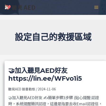
跳
彙
MAI
至
整
MEN
主
要
內
容
設定自己的救援區域
🤝加入聽見AED好友
https://lin.ee/WFvo1i5
聽見AED 臉書動態
/
2024-11-06
🤝加入聽見AED好友 ✍️簡單步驟3步驟 (貼心提醒:認證
時，系統提醒簡訊認證，這邊是指要去收Email認證信，