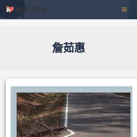
跳
彙
MAI
至
整
MEN
主
要
內
容
詹茹惠