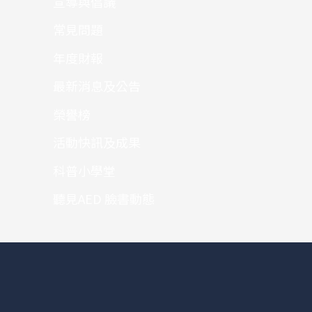
宣導與倡議
常見問題
年度財報
最新消息及公告
榮譽榜
活動快訊及成果
科普小學堂
聽見AED 臉書動態