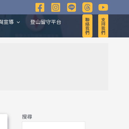
彙
整
聯
支
與宣導
登山留守平台
絡
持
我
我
們
們
搜尋