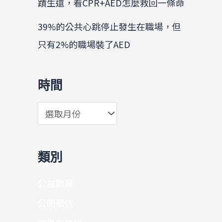
蹟生還，看CPR+AED怎麼救回一條命
39%的公共心跳停止發生在職場，但
只有2%的職場裝了AED
時間
類別
公益勸募
公開徵信