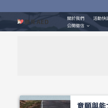
跳
至
主
關於我們
活動快
要
公開徵信
內
容
意願與能