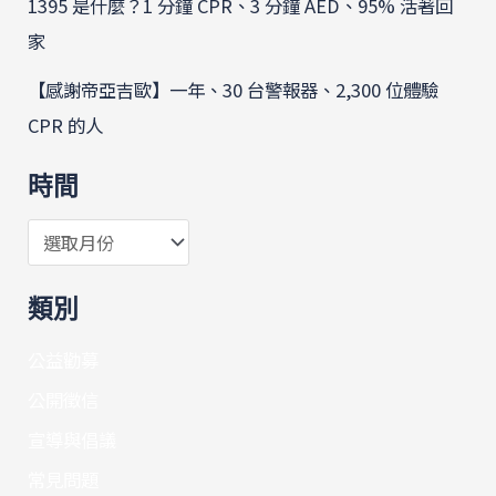
1395 是什麼？1 分鐘 CPR、3 分鐘 AED、95% 活著回
家
【感謝帝亞吉歐】一年、30 台警報器、2,300 位體驗
CPR 的人
時間
類別
公益勸募
公開徵信
宣導與倡議
常見問題