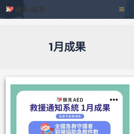
跳
彙
MAI
至
整
MEN
主
要
內
容
1月成果