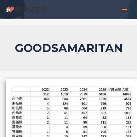
跳
彙
MAI
至
整
MEN
主
要
內
容
GOODSAMARITAN