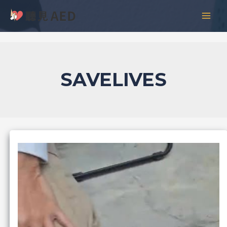
跳
彙
MAI
至
整
MEN
主
要
內
容
SAVELIVES