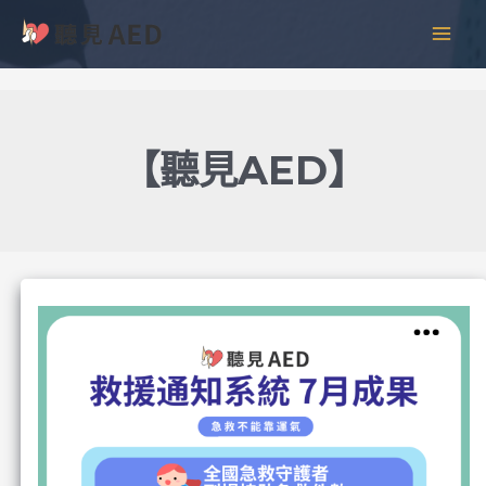
跳
文
彙
MAI
至
章
整
MEN
主
分
要
頁
內
容
【聽見AED】