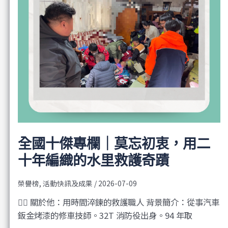
全國十傑專欄｜莫忘初衷，用二
十年編織的水里救護奇蹟
榮譽榜
,
活動快訊及成果
/
2026-07-09
🕵️‍♂️ 關於他：用時間淬鍊的救護職人 背景簡介：從事汽車
鈑金烤漆的修車技師。32T 消防役出身。94 年取