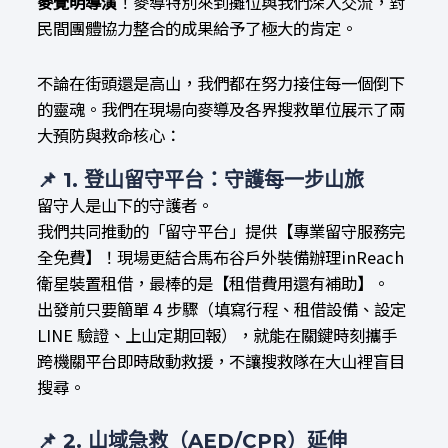
麥覺明導演
！麥導特別來到攤位與我們深入交流，對
民間團體協力整合的成果給予了極大的肯定。
不論在街頭還是高山，我們都在努力接住每一個倒下
的靈魂。我們在現場向麥導及各界搜救單位展示了兩
大預防與救命核心：
📌
1. 登山留守平台：守護每一步山旅
留守人是山下的守護者。
我們共同推動的「留守平台」提供【專業留守服務完
全免費】！現場更結合馬布谷戶外裝備辦理inReach
衛星裝置租借，最棒的是【租借費用還有補助】。
出發前只要簡單 4 步驟（填寫行程、租借設備、設定
LINE 驗證、上山定期回報），就能在關鍵時刻攜手
跨機關平台即時啟動救援，不讓搜救隊在大山裡盲目
搜尋。
📌
2. 山域急救（AED/CPR）延伸