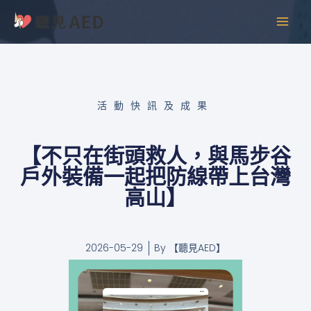
跳
MAI
至
MEN
主
要
內
容
活動快訊及成果
【不只在街頭救人，與馬步谷
戶外裝備一起把防線帶上台灣
高山】
2026-05-29
By
【聽見AED】