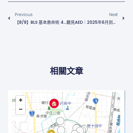
上一頁
下
Previous
Next
【8/9】BLS 基本救命術 4小時證照課程｜CPR+AED、基本急救概念與操作
聽見AED｜2025年6月到場成果揭曉
相關文章