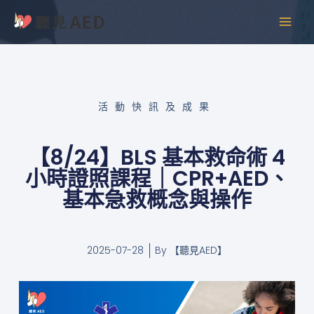
跳
MAI
至
MEN
主
要
內
容
活動快訊及成果
【8/24】BLS 基本救命術 4
小時證照課程｜CPR+AED、
基本急救概念與操作
2025-07-28
By
【聽見AED】