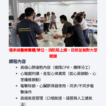
僅承接醫療團體/單位、消防局上課，目前並無對大眾
開課
課程內容
高級心肺復甦內容（進階CPR、團隊分工）
心電圖判讀，各型心律異常（如心房顫動、心
室纖維顫動）
電擊除顫、心臟節律器使用、同步/不同步電
擊操作
高級氣道管理（口咽氣道、插管與人工通氣
法）