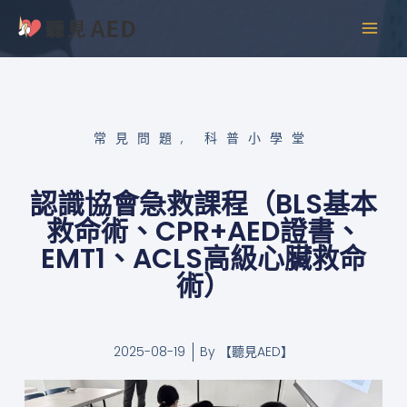
跳
MAI
至
MEN
主
要
內
容
常見問題
,
科普小學堂
認識協會急救課程（BLS基本
救命術、CPR+AED證書、
EMT1、ACLS高級心臟救命
術）
2025-08-19
By
【聽見AED】