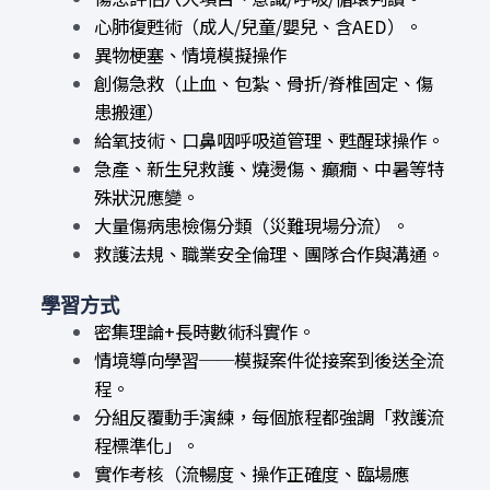
心肺復甦術（成人/兒童/嬰兒、含AED）。
異物梗塞、情境模擬操作
創傷急救（止血、包紮、骨折/脊椎固定、傷
患搬運）
給氧技術、口鼻咽呼吸道管理、甦醒球操作。
急產、新生兒救護、燒燙傷、癲癇、中暑等特
殊狀況應變。
大量傷病患檢傷分類（災難現場分流）。
救護法規、職業安全倫理、團隊合作與溝通。
學習方式
密集理論+長時數術科實作。
情境導向學習──模擬案件從接案到後送全流
程。
分組反覆動手演練，每個旅程都強調「救護流
程標準化」。
實作考核（流暢度、操作正確度、臨場應